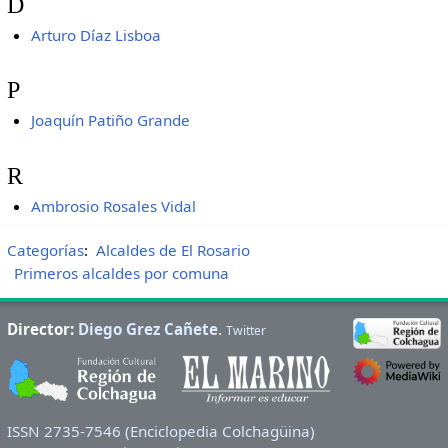
D
Arturo Díaz Lisboa
P
Joaquín Patiño Grande
R
Ambrosio Rosales Vidal
Categorías
:
Alcaldes de El Rosario
Primeros alcaldes por comuna
Director:
Diego Grez Cañete
.
Twitter
ISSN 2735-7546 (Enciclopedia Colchagüina)