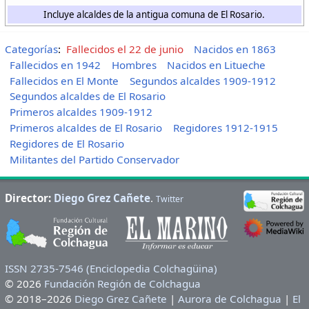
Incluye alcaldes de la antigua comuna de El Rosario.
Categorías
:
Fallecidos el 22 de junio
Nacidos en 1863
Fallecidos en 1942
Hombres
Nacidos en Litueche
Fallecidos en El Monte
Segundos alcaldes 1909-1912
Segundos alcaldes de El Rosario
Primeros alcaldes 1909-1912
Primeros alcaldes de El Rosario
Regidores 1912-1915
Regidores de El Rosario
Militantes del Partido Conservador
Director:
Diego Grez Cañete
.
Twitter
ISSN 2735-7546 (Enciclopedia Colchagüina)
© 2026
Fundación Región de Colchagua
© 2018–2026
Diego Grez Cañete
|
Aurora de Colchagua
|
El