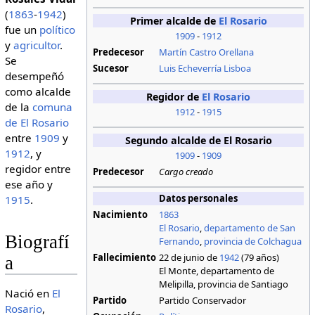
(
1863
-
1942
)
Primer alcalde de
El Rosario
fue un
político
1909
-
1912
y
agricultor
.
Predecesor
Martín Castro Orellana
Se
Sucesor
Luis Echeverría Lisboa
desempeñó
como alcalde
Regidor de
El Rosario
de la
comuna
1912
-
1915
de El Rosario
entre
1909
y
Segundo alcalde de El Rosario
1912
, y
1909
-
1909
regidor entre
Predecesor
Cargo creado
ese año y
Datos personales
1915
.
Nacimiento
1863
El Rosario
,
departamento de San
Biografí
Fernando
,
provincia de Colchagua
Fallecimiento
22 de junio de
1942
(79 años)
a
El Monte, departamento de
Melipilla, provincia de Santiago
Nació en
El
Partido
Partido Conservador
Rosario
,