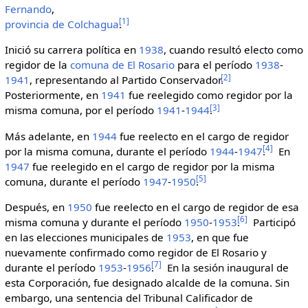
Fernando
,
[
1
]
provincia de Colchagua
.
Inició su carrera política en
1938
, cuando resultó electo como
regidor de la
comuna de El Rosario
para el período
1938
-
[
2
]
1941
, representando al Partido Conservador.
Posteriormente, en
1941
fue reelegido como regidor por la
[
3
]
misma comuna, por el período
1941
-
1944
.
Más adelante, en
1944
fue reelecto en el cargo de regidor
[
4
]
por la misma comuna, durante el período
1944
-
1947
.
En
1947
fue reelegido en el cargo de regidor por la misma
[
5
]
comuna, durante el período
1947
-
1950
.
Después, en
1950
fue reelecto en el cargo de regidor de esa
[
6
]
misma comuna y durante el período
1950
-
1953
.
Participó
en las elecciones municipales de
1953
, en que fue
nuevamente confirmado como regidor de El Rosario y
[
7
]
durante el período
1953
-
1956
.
En la sesión inaugural de
esta Corporación, fue designado alcalde de la comuna. Sin
embargo, una sentencia del Tribunal Calificador de