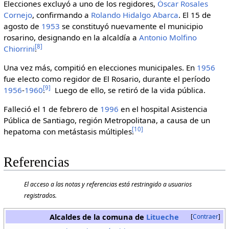
Elecciones excluyó a uno de los regidores,
Óscar Rosales
Cornejo
, confirmando a
Rolando Hidalgo Abarca
. El 15 de
agosto de
1953
se constituyó nuevamente el municipio
rosarino, designando en la alcaldía a
Antonio Molfino
[
8
]
Chiorrini
.
Una vez más, compitió en elecciones municipales. En
1956
fue electo como regidor de El Rosario, durante el período
[
9
]
1956
-
1960
.
Luego de ello, se retiró de la vida pública.
Falleció el 1 de febrero de
1996
en el hospital Asistencia
Pública de Santiago, región Metropolitana, a causa de un
[
10
]
hepatoma con metástasis múltiples.
Referencias
El acceso a las notas y referencias está restringido a usuarios
registrados.
Alcaldes de la comuna de
Litueche
Contraer