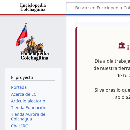
🏛️
Día a día trabaj
de nuestra tierr
de tu 
El proyecto
Portada
Si valoras lo q
Acerca de EC
solo
$
Artículo aleatorio
Tienda Fundación
Tienda Aurora de
Colchagua
Chat IRC