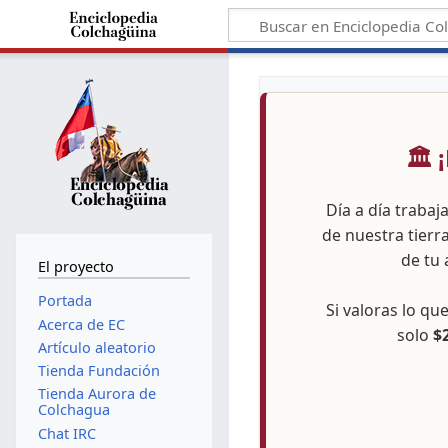
🏛️
Día a día trabaj
de nuestra tierr
de tu 
El proyecto
Portada
Si valoras lo q
Acerca de EC
solo
$
Artículo aleatorio
Tienda Fundación
Tienda Aurora de
Colchagua
Chat IRC