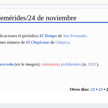
emérides/24 de noviembre
licaciones el periódico
El Tiempo
de
San Fernando
.
imer número de
El Chepicano
de
Chépica
.
Acevedo
(en la imagen)
,
columnista
pichilemino
(n.
1921
).
Otros días:
22
•
23
•