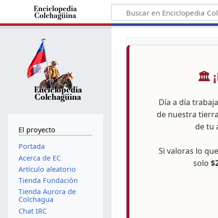
🏛️
Día a día trabaj
de nuestra tierr
de tu 
El proyecto
Portada
Si valoras lo q
Acerca de EC
solo
$
Artículo aleatorio
Tienda Fundación
Tienda Aurora de
Colchagua
Chat IRC