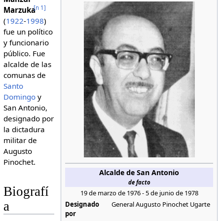
[
n 1
]
Marzuka
(
1922
-
1998
)
fue un político
y funcionario
público. Fue
alcalde de las
comunas de
Santo
Domingo
y
San Antonio,
designado por
la dictadura
militar de
Augusto
Pinochet.
Alcalde de San Antonio
de facto
Biografí
19 de marzo de 1976 - 5 de junio de 1978
a
Designado
General Augusto Pinochet Ugarte
por