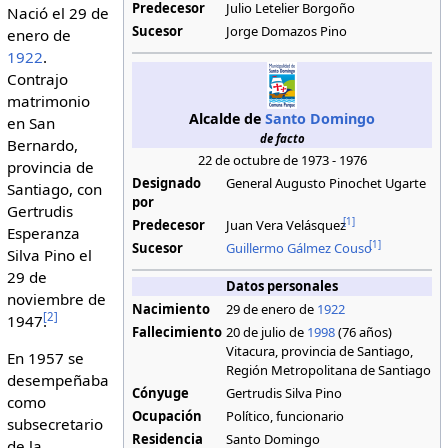
Predecesor
Julio Letelier Borgoño
Nació el 29 de
Sucesor
Jorge Domazos Pino
enero de
1922
.
Contrajo
matrimonio
Alcalde de
Santo Domingo
en San
de facto
Bernardo,
22 de octubre de 1973 - 1976
provincia de
Designado
General Augusto Pinochet Ugarte
Santiago, con
por
Gertrudis
[
1
]
Predecesor
Juan Vera Velásquez
Esperanza
[
1
]
Sucesor
Guillermo Gálmez Couso
Silva Pino el
29 de
Datos personales
noviembre de
Nacimiento
29 de enero de
1922
[
2
]
1947.
Fallecimiento
20 de julio de
1998
(76 años)
Vitacura, provincia de Santiago,
En 1957 se
Región Metropolitana de Santiago
desempeñaba
Cónyuge
Gertrudis Silva Pino
como
Ocupación
Político, funcionario
subsecretario
Residencia
Santo Domingo
de la