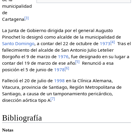
municipalidad
de
[
3
]
Cartagena.
La Junta de Gobierno dirigida por el general Augusto
Pinochet lo designó como alcalde de la municipalidad de
[
4
]
Santo Domingo
, a contar del 22 de octubre de
1973
.
Tras el
fallecimiento del alcalde de San Antonio Julio Letelier
Borgoño el 9 de marzo de
1976
, fue designado en su lugar a
[
5
]
contar del 19 de marzo de ese año.
Renunció a esa
[
6
]
posición el 5 de junio de
1978
.
Falleció el 20 de julio de
1998
en la Clínica Alemana,
Vitacura, provincia de Santiago, Región Metropolitana de
Santiago, a causa de un tamponamiento pericárdico,
[
7
]
disección aórtica tipo A.
Bibliografía
Notas