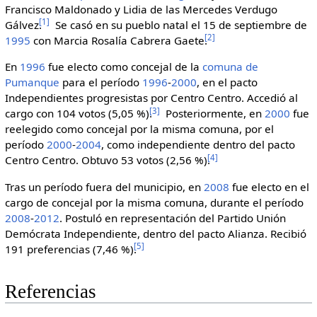
Francisco Maldonado y Lidia de las Mercedes Verdugo
[
1
]
Gálvez.
Se casó en su pueblo natal el 15 de septiembre de
[
2
]
1995
con Marcia Rosalía Cabrera Gaete.
En
1996
fue electo como concejal de la
comuna de
Pumanque
para el período
1996
-
2000
, en el pacto
Independientes progresistas por Centro Centro. Accedió al
[
3
]
cargo con 104 votos (5,05 %).
Posteriormente, en
2000
fue
reelegido como concejal por la misma comuna, por el
período
2000
-
2004
, como independiente dentro del pacto
[
4
]
Centro Centro. Obtuvo 53 votos (2,56 %).
Tras un período fuera del municipio, en
2008
fue electo en el
cargo de concejal por la misma comuna, durante el período
2008
-
2012
. Postuló en representación del Partido Unión
Demócrata Independiente, dentro del pacto Alianza. Recibió
[
5
]
191 preferencias (7,46 %).
Referencias