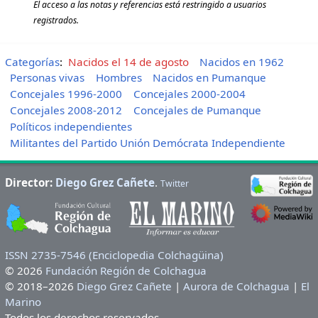
El acceso a las notas y referencias está restringido a usuarios
registrados.
Categorías
:
Nacidos el 14 de agosto
Nacidos en 1962
Personas vivas
Hombres
Nacidos en Pumanque
Concejales 1996-2000
Concejales 2000-2004
Concejales 2008-2012
Concejales de Pumanque
Políticos independientes
Militantes del Partido Unión Demócrata Independiente
Director:
Diego Grez Cañete
.
Twitter
ISSN 2735-7546 (Enciclopedia Colchagüina)
© 2026
Fundación Región de Colchagua
© 2018–2026
Diego Grez Cañete
|
Aurora de Colchagua
|
El
Marino
Todos los derechos reservados.