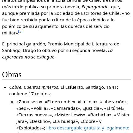
relatos campesinos de la zona central de Chile. Tres años
más tarde publica su primera novela,
El purgatorio
, que,
aunque premiada por la Sociedad de Escritores de Chile, «no
fue bien recibida por la crítica de la época debido a lo
polémico de su argumento: las durezas del servicio
[
5
]
militar».
El principal galardón, Premio Municipal de Literatura de
Santiago, Drago lo obtuvo por su segunda novela,
La
esperanza no se extingue
.
Obras
Cobre. Cuentos mineros
, El Esfuerzo, Santiago, 1941;
contiene 17 relatos:
«Zona seca», «El derrumbe», «La Lola», «Liberación»,
«Sed», «Polilla», «Camaradas», «Justicia», «El túnel»,
«Tierras nuevas», «Mister Lewis», «Bachicha», «Mister
Jara», «Destino», «La huelga», «Cobre» y
«Explotados»;
libro descargable gratuita y legalmente