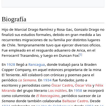
Biografía
Hijo de Marcial Drago Ramírez y Rosa Gac, Gonzalo Drago no
finalizó sus estudios formales, debido en gran medida a las
recurrentes migraciones de su familia por distintos lugares
de Chile. Tempranamente tuvo que ejercer diversos oficios.
Fue empleado en el resguardo aduanero de Arica, en el
[
5
]
Ferrocarril Trasandino, y luego en Duncan Fox.
En
1928
llegó a
Rancagua
, donde trabajó para la Braden
Copper Company, en aquel estonces propietaria de la mina
El Teniente. Allí colaboró con crónicas y poemas para el
periódico
La Semana
. En
1934
fue fundador, junto a
escritores y periodistas como
Óscar Castro
,
Óscar Vila
y
Félix
Miranda
del grupo literario
Los inútiles
. En
1958
se incorporó
como columnista de
El Rancagüino
, periódico sucesor de
La
Semana
donde también colaboraba
Baltazar Castro
. Desde
1944
colaboraba en
La Voz de Colchagua
y desde
1952
en
La