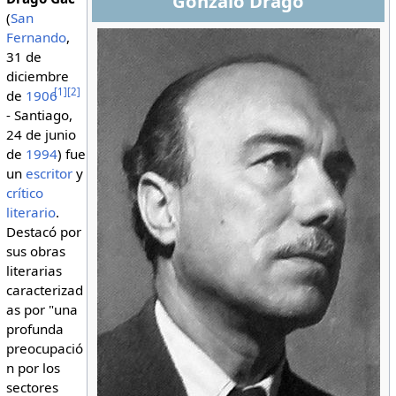
Gonzalo Drago
(
San
Fernando
,
31 de
diciembre
[
1
]
[
2
]
de
1906
- Santiago,
24 de junio
de
1994
) fue
un
escritor
y
crítico
literario
.
Destacó por
sus obras
literarias
caracterizad
as por "una
profunda
preocupació
n por los
sectores