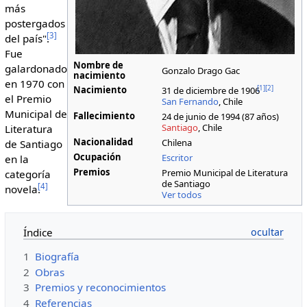
más
postergados
[
3
]
del país".
Fue
Nombre de
galardonado
Gonzalo Drago Gac
nacimiento
en 1970 con
Nacimiento
[
1
]
[
2
]
31 de diciembre de 1906
el Premio
San Fernando
, Chile
Municipal de
Fallecimiento
24 de junio de 1994 (87 años)
Santiago
, Chile
Literatura
Nacionalidad
Chilena
de Santiago
Ocupación
Escritor
en la
Premios
Premio Municipal de Literatura
categoría
de Santiago
[
4
]
novela.
Ver todos
Índice
1
Biografía
2
Obras
3
Premios y reconocimientos
4
Referencias