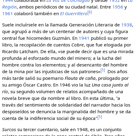
Región
, ambos periódicos de su ciudad natal. Entre
1956
y
[
6
]
1961
colaboró también en
El Guerrillero
.
Suele incluírsele en la llamada Generación Literaria de
1938
,
que agrupó a más de un centenar de autores y cuya figura
central fue Nicomedes Guzmán. En
1941
publicó su primer
libro, la recopilación de cuentos
Cobre
, que fue elogiada por
Ricardo Latcham. De ella, «se puede decir que es una mirada
profunda al esforzado mundo del minero; a la lucha del
hombre contra los elementos; y al desencanto del hombre
[
5
]
de la mina por las injusticias de sus patrones».
Dos años
más tarde salió su poemario
Flauta de caña
, prologado por
su amigo Óscar Castro. En 1946 vio la luz
Una casa junto al
río
, su segundo volumen de relatos acompañado de una
novela breve que da nombre al libro. En esta última, "a
través del sentimiento de solidaridad del narrador hacia los
desposeídos se denuncia la marginalida del hombre y se da
[
5
]
cuenta de la indiferencia social de su época".
Surcos
su tercer cuentario, sale en 1948, es un conjunto