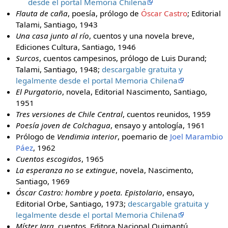
desde el portal Memoria Chilena
Flauta de caña
, poesía, prólogo de
Óscar Castro
; Editorial
Talami, Santiago, 1943
Una casa junto al río
, cuentos y una novela breve,
Ediciones Cultura, Santiago, 1946
Surcos
, cuentos campesinos, prólogo de Luis Durand;
Talami, Santiago, 1948;
descargable gratuita y
legalmente desde el portal Memoria Chilena
El Purgatorio
, novela, Editorial Nascimento, Santiago,
1951
Tres versiones de Chile Central
, cuentos reunidos, 1959
Poesía joven de Colchagua
, ensayo y antología, 1961
Prólogo de
Vendimia interior
, poemario de
Joel Marambio
Páez
, 1962
Cuentos escogidos
, 1965
La esperanza no se extingue
, novela, Nascimento,
Santiago, 1969
Óscar Castro: hombre y poeta. Epistolario
, ensayo,
Editorial Orbe, Santiago, 1973;
descargable gratuita y
legalmente desde el portal Memoria Chilena
Míster Jara
, cuentos, Editora Nacional Quimantú,