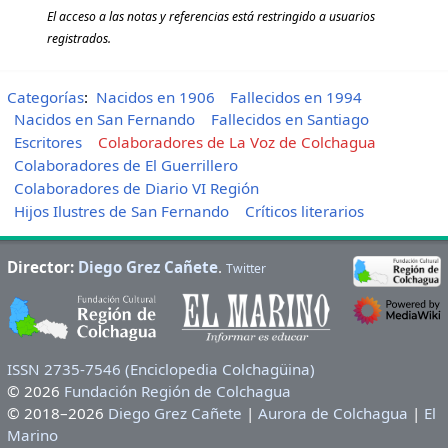
El acceso a las notas y referencias está restringido a usuarios
registrados.
Categorías
:
Nacidos en 1906
Fallecidos en 1994
Nacidos en San Fernando
Fallecidos en Santiago
Escritores
Colaboradores de La Voz de Colchagua
Colaboradores de El Guerrillero
Colaboradores de Diario VI Región
Hijos Ilustres de San Fernando
Críticos literarios
Director:
Diego Grez Cañete
.
Twitter
ISSN 2735-7546 (Enciclopedia Colchagüina)
© 2026
Fundación Región de Colchagua
© 2018–2026
Diego Grez Cañete
|
Aurora de Colchagua
|
El
Marino