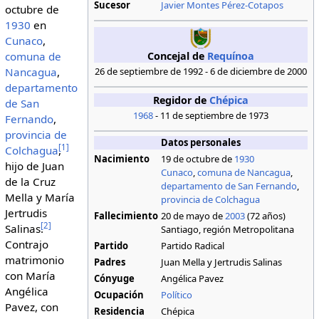
Sucesor
Javier Montes Pérez-Cotapos
octubre de
1930
en
Cunaco
,
Concejal de
Requínoa
comuna de
Nancagua
,
26 de septiembre de 1992 - 6 de diciembre de 2000
departamento
Regidor de
Chépica
de San
1968
- 11 de septiembre de 1973
Fernando
,
provincia de
Datos personales
[
1
]
Colchagua
,
Nacimiento
19 de octubre de
1930
hijo de Juan
Cunaco
,
comuna de Nancagua
,
de la Cruz
departamento de San Fernando
,
Mella y María
provincia de Colchagua
Jertrudis
Fallecimiento
20 de mayo de
2003
(72 años)
[
2
]
Salinas.
Santiago, región Metropolitana
Contrajo
Partido
Partido Radical
matrimonio
Padres
Juan Mella y Jertrudis Salinas
con María
Cónyuge
Angélica Pavez
Angélica
Ocupación
Político
Pavez, con
Residencia
Chépica