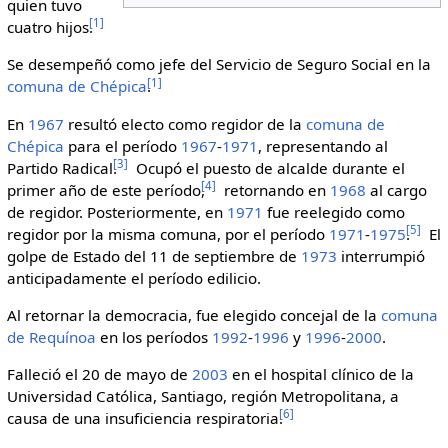
quien tuvo
[
1
]
cuatro hijos.
Se desempeñó como jefe del Servicio de Seguro Social en la
[
1
]
comuna de Chépica
.
En
1967
resultó electo como regidor de la
comuna de
Chépica
para el período
1967
-
1971
, representando al
[
3
]
Partido Radical.
Ocupó el puesto de alcalde durante el
[
4
]
primer año de este período,
retornando en
1968
al cargo
de regidor. Posteriormente, en
1971
fue reelegido como
[
5
]
regidor por la misma comuna, por el período
1971
-
1975
.
El
golpe de Estado del 11 de septiembre de
1973
interrumpió
anticipadamente el período edilicio.
Al retornar la democracia, fue elegido concejal de la
comuna
de Requínoa
en los períodos
1992
-
1996
y
1996
-
2000
.
Falleció el 20 de mayo de
2003
en el hospital clínico de la
Universidad Católica, Santiago, región Metropolitana, a
[
6
]
causa de una insuficiencia respiratoria.