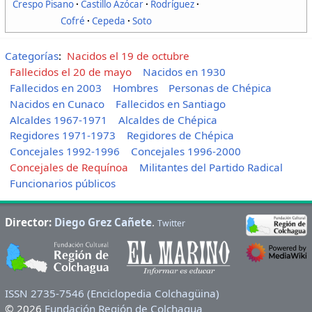
Crespo Pisano
Castillo Azócar
Rodríguez
Cofré
Cepeda
Soto
Categorías
:
Nacidos el 19 de octubre
Fallecidos el 20 de mayo
Nacidos en 1930
Fallecidos en 2003
Hombres
Personas de Chépica
Nacidos en Cunaco
Fallecidos en Santiago
Alcaldes 1967-1971
Alcaldes de Chépica
Regidores 1971-1973
Regidores de Chépica
Concejales 1992-1996
Concejales 1996-2000
Concejales de Requínoa
Militantes del Partido Radical
Funcionarios públicos
Director:
Diego Grez Cañete
.
Twitter
ISSN 2735-7546 (Enciclopedia Colchagüina)
© 2026
Fundación Región de Colchagua