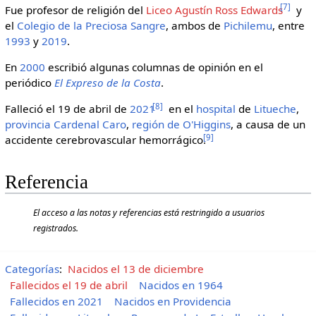
[
7
]
Fue profesor de religión del
Liceo Agustín Ross Edwards
y
el
Colegio de la Preciosa Sangre
, ambos de
Pichilemu
, entre
1993
y
2019
.
En
2000
escribió algunas columnas de opinión en el
periódico
El Expreso de la Costa
.
[
8
]
Falleció el 19 de abril de
2021
en el
hospital
de
Litueche
,
provincia Cardenal Caro
,
región de O'Higgins
, a causa de un
[
9
]
accidente cerebrovascular hemorrágico.
Referencia
El acceso a las notas y referencias está restringido a usuarios
registrados.
Categorías
:
Nacidos el 13 de diciembre
Fallecidos el 19 de abril
Nacidos en 1964
Fallecidos en 2021
Nacidos en Providencia