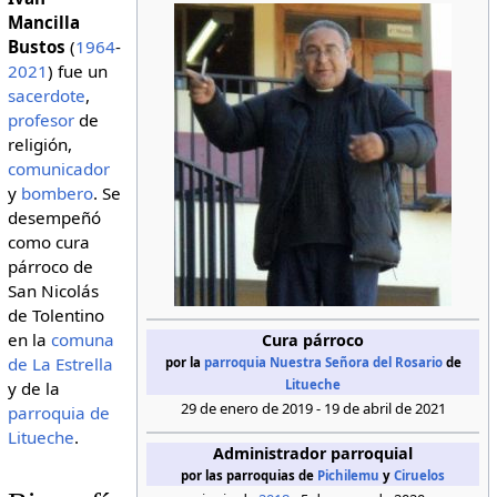
Mancilla
Bustos
(
1964
-
2021
) fue un
sacerdote
,
profesor
de
religión,
comunicador
y
bombero
. Se
desempeñó
como cura
párroco de
San Nicolás
de Tolentino
en la
comuna
Cura párroco
de La Estrella
por la
parroquia Nuestra Señora del Rosario
de
Litueche
y de la
29 de enero de 2019 - 19 de abril de 2021
parroquia de
Litueche
.
Administrador parroquial
por las parroquias de
Pichilemu
y
Ciruelos