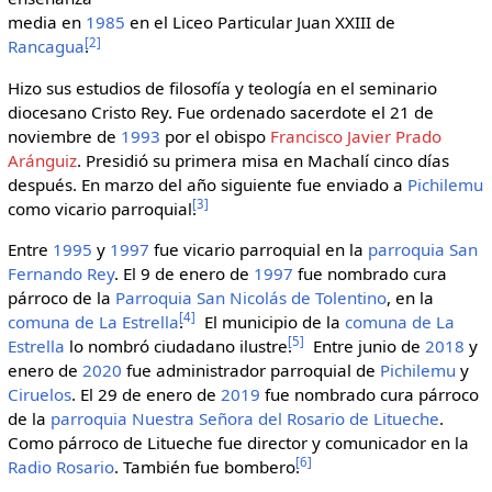
media en
1985
en el Liceo Particular Juan XXIII de
[
2
]
Rancagua
.
Hizo sus estudios de filosofía y teología en el seminario
diocesano Cristo Rey. Fue ordenado sacerdote el 21 de
noviembre de
1993
por el obispo
Francisco Javier Prado
Aránguiz
. Presidió su primera misa en Machalí cinco días
después. En marzo del año siguiente fue enviado a
Pichilemu
[
3
]
como vicario parroquial.
Entre
1995
y
1997
fue vicario parroquial en la
parroquia San
Fernando Rey
. El 9 de enero de
1997
fue nombrado cura
párroco de la
Parroquia San Nicolás de Tolentino
, en la
[
4
]
comuna de La Estrella
.
El municipio de la
comuna de La
[
5
]
Estrella
lo nombró ciudadano ilustre.
Entre junio de
2018
y
enero de
2020
fue administrador parroquial de
Pichilemu
y
Ciruelos
. El 29 de enero de
2019
fue nombrado cura párroco
de la
parroquia Nuestra Señora del Rosario de Litueche
.
Como párroco de Litueche fue director y comunicador en la
[
6
]
Radio Rosario
. También fue bombero.