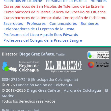
Fallecidos en Litueche
Personas de La Estrella
Hombres
Curas párrocos de San Nicolás de Tolentino de La Estrella
Curas párrocos de Nuestra Señora del Rosario de Litueche
Curas párrocos de la Inmaculada Concepción de Pichilemu
Sacerdotes
Profesores
Comunicadores
Bomberos
Colaboradores de El Expreso de la Costa
Profesores del Liceo Agustín Ross Edwards
Profesores del Colegio de la Preciosa Sangre
Director:
Diego Grez Cañete
.
Twitter
ISSN 2735-7546 (Enciclopedia Colchagüina)
© 2026
Fundación Región de Colchagua
© 2018–2026
Diego Grez Cañete
|
Aurora de Colchagua
|
El
Marino
Todos los derechos reservados.
Política de privacidad