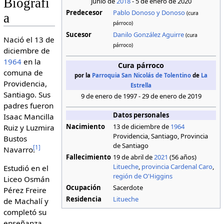
Biografí
junio de
2018
- 5 de enero de 2020
Predecesor
Pablo Donoso y Donoso
(cura
a
párroco)
Sucesor
Danilo González Aguirre
(cura
Nació el 13 de
párroco)
diciembre de
1964
en la
Cura párroco
comuna de
por la
Parroquia San Nicolás de Tolentino
de
La
Providencia,
Estrella
Santiago. Sus
9 de enero de 1997 - 29 de enero de 2019
padres fueron
Datos personales
Isaac Mancilla
Nacimiento
13 de diciembre de
1964
Ruiz y Luzmira
Providencia, Santiago, Provincia
Bustos
de Santiago
[
1
]
Navarro.
Fallecimiento
19 de abril de
2021
(56 años)
Litueche
,
provincia Cardenal Caro
,
Estudió en el
región de O'Higgins
Liceo Osmán
Ocupación
Sacerdote
Pérez Freire
Residencia
Litueche
de Machalí y
completó su
enseñanza