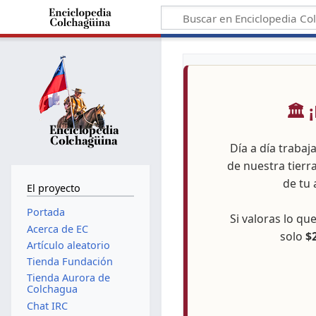
🏛️
Día a día trabaj
de nuestra tierr
de tu 
El proyecto
Portada
Si valoras lo q
Acerca de EC
solo
$
Artículo aleatorio
Tienda Fundación
Tienda Aurora de
Colchagua
Chat IRC