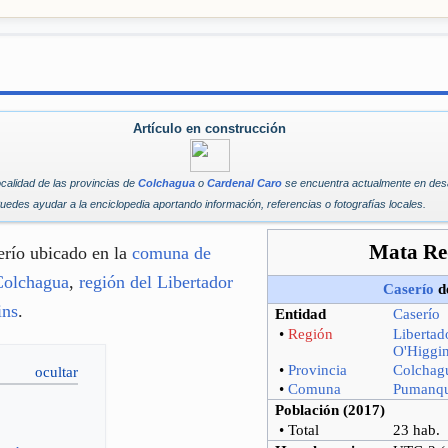
Artículo en construcción
ocalidad de las provincias de
Colchagua
o
Cardenal Caro
se encuentra actualmente en desa
uedes ayudar a la enciclopedia aportando información, referencias o fotografías locales.
Mata R
erío ubicado en la
comuna de
Colchagua
,
región del Libertador
Caserío
de
ins
.
Entidad
Caserío
•
Región
Libertad
O'Higgi
•
Provincia
Colchag
•
Comuna
Pumanq
Población (2017)
• Total
23 hab.