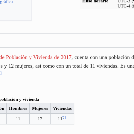
Huso horario
UTC-3 (
gráfica
UTC-4 (i
de Población y Vivienda de 2017
, cuenta con una población d
s y 12 mujeres, así como con un total de 11 viviendas. Es u
1
]
a
población y vivienda
ón
Hombres
Mujeres
Viviendas
[
2
]
11
12
11