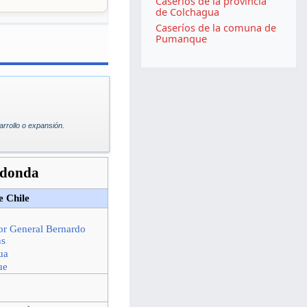
Caseríos de la provincia
de Colchagua
Caseríos de la comuna de
Pumanque
rrollo o expansión.
edonda
 Chile
or General Bernardo
ns
ua
ue