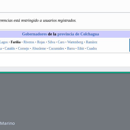
erencias está restringido a usuarios registrados.
Gobernadores
de la
provincia de Colchagua
Lagos
Fariña
Riveros
Rojas
Silva
Caro
Wartenberg
Ramírez
za
Cataldo
Cornejo
Abusleme
Cucumides
Barra
Ethit
Cuadra
 Marino