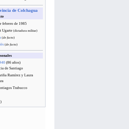
vincia de Colchagua
cto
e febrero de 1985
t Ugarte
(dictadura militar)
a
(
de facto
)
dés
(
de facto
)
sonales
940
(86 años)
cia de Santiago
riña Ramírez y Laura
ara
antiagos Trabucco
)