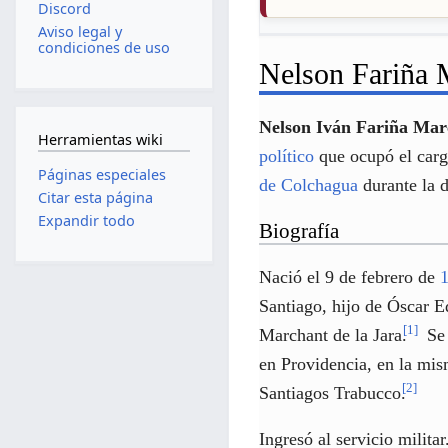
Discord
Aviso legal y
condiciones de uso
Nelson Fariña 
Nelson Iván Fariña Mar
Herramientas wiki
político
que ocupó el car
Páginas especiales
de Colchagua
durante la d
Citar esta página
Expandir todo
Biografía
Nació el 9 de febrero de
Santiago, hijo de Óscar 
[
1
]
Marchant de la Jara.
Se 
en Providencia, en la mis
[
2
]
Santiagos Trabucco.
Ingresó al servicio milita