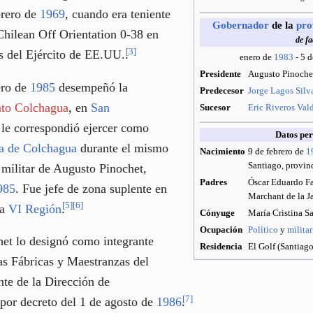
brero de
1969
, cuando era teniente
Gobernador
de la
pro
 Chilean Off Orientation 0-38 en
de fa
[
3
]
s del Ejército de EE.UU..
enero de
1983
- 5 d
Presidente
Augusto Pinoche
ero de
1985
desempeñó la
Predecesor
Jorge Lagos Silv
nto Colchagua
, en
San
Sucesor
Eric Riveros Val
le correspondió ejercer como
Datos per
ia de Colchagua
durante el mismo
Nacimiento
9 de febrero de
1
Santiago, provin
 militar de Augusto Pinochet,
Padres
Óscar Eduardo Fa
985
. Fue jefe de zona suplente en
Marchant de la J
[
5
]
[
6
]
la
VI Región
.
Cónyuge
María Cristina S
Ocupación
Político
y
militar
het lo designó como integrante
Residencia
El Golf (Santiago
as Fábricas y Maestranzas del
nte de la Dirección de
[
7
]
 por decreto del 1 de agosto de
1986
.