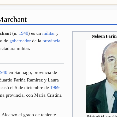
Marchant
chant
(n.
1940
) es un
militar
y
Nelson Fari
go de
gobernador
de la
provincia
ictadura militar.
1940
en Santiago, provincia de
Eduardo Fariña Ramírez y Laura
casó el 5 de diciembre de
1969
ma provincia, con María Cristina
r. Alcanzó el grado de teniente
Retrato oficial como go