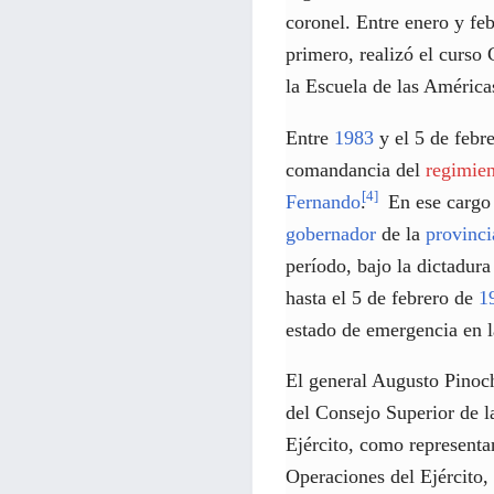
coronel. Entre enero y fe
primero, realizó el curso
la Escuela de las América
Entre
1983
y el 5 de febr
comandancia del
regimie
[
4
]
Fernando
.
En ese cargo 
gobernador
de la
provinc
período, bajo la dictadura
hasta el 5 de febrero de
1
estado de emergencia en 
El general Augusto Pinoc
del Consejo Superior de l
Ejército, como representa
Operaciones del Ejército,