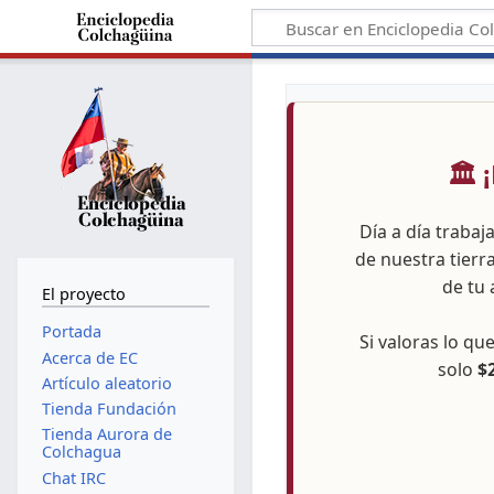
🏛️
Día a día trabaj
de nuestra tierr
de tu 
El proyecto
Portada
Si valoras lo q
Acerca de EC
solo
$
Artículo aleatorio
Tienda Fundación
Tienda Aurora de
Colchagua
Chat IRC