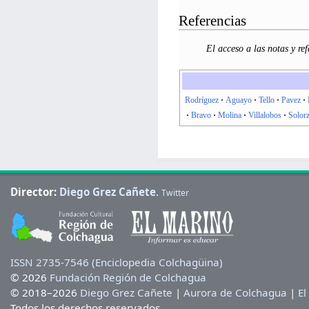
Referencias
El acceso a las notas y ref
Rodríguez
Aguayo
Tello
Pavez
Bravo
Molina
Villalobos
Solor
Director:
Diego Grez Cañete
.
Twitter
ISSN 2735-7546 (Enciclopedia Colchagüina)
© 2026
Fundación Región de Colchagua
© 2018–2026
Diego Grez Cañete
|
Aurora de Colchagua
|
El
Todos los derechos reservados.