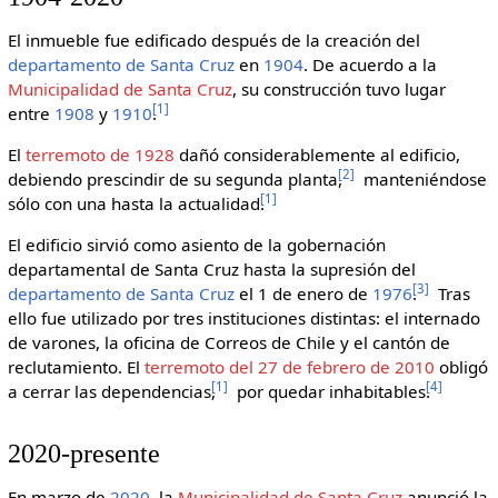
El inmueble fue edificado después de la creación del
departamento de Santa Cruz
en
1904
. De acuerdo a la
Municipalidad de Santa Cruz
, su construcción tuvo lugar
[
1
]
entre
1908
y
1910
.
El
terremoto de 1928
dañó considerablemente al edificio,
[
2
]
debiendo prescindir de su segunda planta,
manteniéndose
[
1
]
sólo con una hasta la actualidad.
El edificio sirvió como asiento de la gobernación
departamental de Santa Cruz hasta la supresión del
[
3
]
departamento de Santa Cruz
el 1 de enero de
1976
.
Tras
ello fue utilizado por tres instituciones distintas: el internado
de varones, la oficina de Correos de Chile y el cantón de
reclutamiento. El
terremoto del 27 de febrero de 2010
obligó
[
1
]
[
4
]
a cerrar las dependencias,
por quedar inhabitables.
2020-presente
En marzo de
2020
, la
Municipalidad de Santa Cruz
anunció la