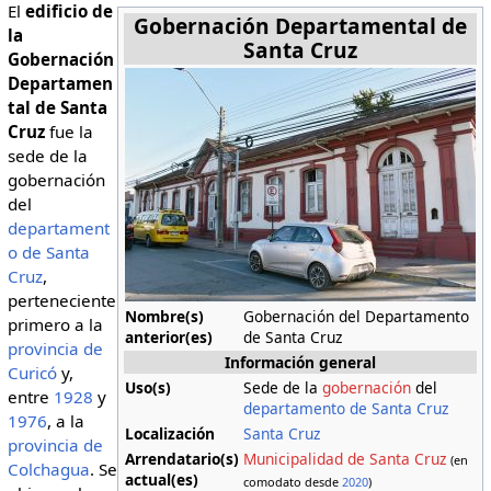
El
edificio de
Gobernación Departamental de
la
Santa Cruz
Gobernación
Departamen
tal de Santa
Cruz
fue la
sede de la
gobernación
del
departament
o de Santa
Cruz
,
perteneciente
Nombre(s)
Gobernación del Departamento
primero a la
anterior(es)
de Santa Cruz
provincia de
Información general
Curicó
y,
Uso(s)
Sede de la
gobernación
del
entre
1928
y
departamento de Santa Cruz
1976
, a la
Localización
Santa Cruz
provincia de
Arrendatario(s)
Municipalidad de Santa Cruz
(en
Colchagua
. Se
actual(es)
comodato desde
2020
)