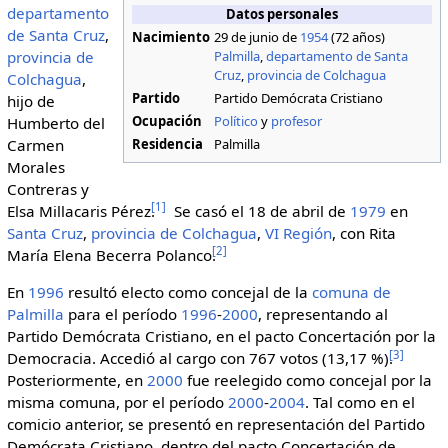
departamento
Datos personales
de Santa Cruz
,
Nacimiento
29 de junio de
1954
(72 años)
provincia de
Palmilla
,
departamento de Santa
Cruz
,
provincia de Colchagua
Colchagua
,
Partido
Partido Demócrata Cristiano
hijo de
Ocupación
Político
y
profesor
Humberto del
Carmen
Residencia
Palmilla
Morales
Contreras y
[
1
]
Elsa Millacaris Pérez.
Se casó el 18 de abril de
1979
en
Santa Cruz
,
provincia de Colchagua
,
VI Región
, con Rita
[
2
]
María Elena Becerra Polanco.
En
1996
resultó electo como concejal de la
comuna de
Palmilla
para el período
1996
-
2000
, representando al
Partido Demócrata Cristiano, en el pacto Concertación por la
[
3
]
Democracia. Accedió al cargo con 767 votos (13,17 %).
Posteriormente, en
2000
fue reelegido como concejal por la
misma comuna, por el período
2000
-
2004
. Tal como en el
comicio anterior, se presentó en representación del Partido
Demócrata Cristiano, dentro del pacto Concertación de