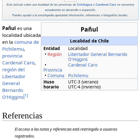
Este artículo sobre una localidad de las provincias de
Colchagua
o
Cardenal Caro
se encuentra
actualmente en desarrollo o expansión.
Puedes ayudar a la enciclopedia aportando información, referencias o fotografías locales.
Pañul
es una
Pañul
localidad ubicada
Localidad de Chile
en la
comuna de
Entidad
Localidad
Pichilemu
,
•
Región
Libertador General Bernardo
provincia
O'Higgins
Cardenal Caro
,
•
Cardenal Caro
región del
Provincia
•
Comuna
Pichilemu
Libertador
Huso
UTC-3 (verano)
General
horario
UTC-4 (invierno)
Bernardo
[
1
]
O'Higgins
.
Referencias
El acceso a las notas y referencias está restringido a usuarios
registrados.