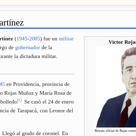
artínez
rtínez
(
1945
-
2005
) fue un
militar
Víctor Roja
argo de
gobernador
de la
rante la dictadura militar.
45
en Providencia, provincia de
sco Rojas Muñoz y María Rosa de
[
1
]
bolledo.
Se casó el 24 de enero
ncia de Tarapacá, con Leonor del
Retrato oficial de Rojas co
r. Llegó al grado de coronel. En