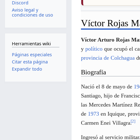
Discord
Aviso legal y
condiciones de uso
Víctor Rojas M
Víctor Arturo Rojas Ma
Herramientas wiki
y
político
que ocupó el c
Páginas especiales
provincia de Colchagua
du
Citar esta página
Expandir todo
Biografía
Nació el 8 de mayo de
19
Santiago, hijo de Franci
las Mercedes Martínez Re
de
1973
en Iquique, provi
[
2
]
Carmen Enei Villagra.
Ingresó al servicio milita