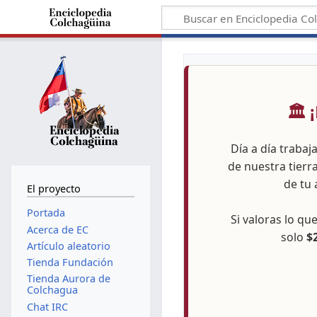
🏛️
Día a día trabaj
de nuestra tierr
de tu 
El proyecto
Portada
Si valoras lo q
Acerca de EC
solo
$
Artículo aleatorio
Tienda Fundación
Tienda Aurora de
Colchagua
Chat IRC