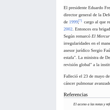
El presidente Eduardo Fr
director general de la Def
[
7
]
de
1999
,
cargo al que r
2002
. Entonces era brigad
Según remarcó
El Mercur
irregularidades en el man
asesor jurídico Sergio F
estafa". La ministra de D
revisión global" a la insti
Falleció el 23 de mayo d
cáncer pulmonar avanzado 
Referencias
El acceso a las notas y ref