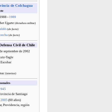
vincia de Colchagua
cto
 1988 -
1989
het Ugarte
(dictadura militar)
aldés
(
de facto
)
Concha
(
de facto
)
Defensa Civil de Chile
 de septiembre de 2002
Ruiz-Tagle
 Escobar
gnac
(interino)
sonales
1945
rovincia de Santiago
e
2005
(60 años)
ar, Providencia, región