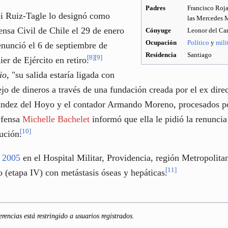
Padres
Francisco Roj
ei Ruiz-Tagle lo designó como
las Mercedes 
ensa Civil de Chile el 29 de enero
Cónyuge
Leonor del Ca
Ocupación
Político
y
mili
enunció el 6 de septiembre de
Residencia
Santiago
[
8
]
[
9
]
ier de Ejército en retiro.
io
, "su salida estaría ligada con
ejo de dineros a través de una fundación creada por el ex dire
aúndez del Hoyo y el contador Armando Moreno, procesados por
efensa
Michelle Bachelet
informó que ella le pidió la renuncia
[
10
]
tución.
e
2005
en el Hospital Militar, Providencia, región Metropolita
[
11
]
(etapa IV) con metástasis óseas y hepáticas.
erencias está restringido a usuarios registrados.