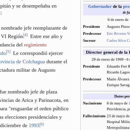
apitán y se desempeñaba en
Gobernador
de la
pro
de fa
3
]
6 de enero de
Presidente
Augusto Pinoc
 nombrado jefe reemplazante de
Predecesor
Eric Riveros V
[
4
]
a VI Región.
Entre ese año y
Sucesor
Carlos Silva 
dancia del
regimiento
[
5
]
Director general de la 
ndo
.
Le correspondió ejercer
29 de enero de 1999 - 6
ovincia de Colchagua
durante el
Presidente
Eduardo Frei 
ctadura militar de Augusto
Ricardo Lagos
Predecesor
Mario Álvarez
Enrique Sava
fue nombrado jefe de plaza
Datos per
vincias de Arica y Parinacota, en
Nacimiento
8 de mayo de
para "resguardar el orden público
Providencia, p
Fallecimiento
23 de mayo d
s elecciones presidenciales y
Hospital Milit
[
6
]
e diciembre de
1993
.
Metropolitana