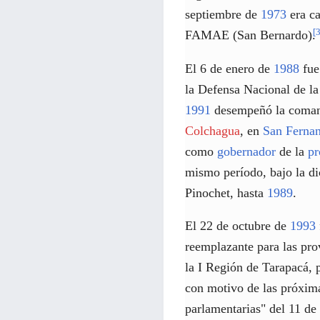
septiembre de
1973
era c
[
FAMAE (San Bernardo).
El 6 de enero de
1988
fue
la Defensa Nacional de l
1991
desempeñó la coman
Colchagua
, en
San Ferna
como
gobernador
de la
pr
mismo período, bajo la di
Pinochet, hasta
1989
.
El 22 de octubre de
1993
reemplazante para las pro
la I Región de Tarapacá, 
con motivo de las próxima
parlamentarias" del 11 d