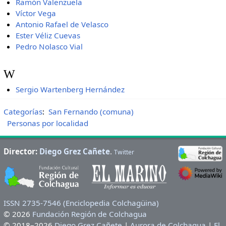
Ramón Valenzuela
Víctor Vega
Antonio Rafael de Velasco
Ester Véliz Cuevas
Pedro Nolasco Vial
W
Sergio Wartenberg Hernández
Categorías
:
San Fernando (comuna)
Personas por localidad
Director:
Diego Grez Cañete
.
Twitter
ISSN 2735-7546 (Enciclopedia Colchagüina)
© 2026
Fundación Región de Colchagua
© 2018–2026
Diego Grez Cañete
|
Aurora de Colchagua
|
El