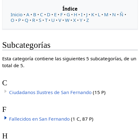
Índice
Inicio
A
B
C
D
E
F
G
H
I
J
K
L
M
N
Ñ
O
P
Q
R
S
T
U
V
W
X
Y
Z
Subcategorías
Esta categoría contiene las siguientes 5 subcategorías, de un
total de 5.
C
Ciudadanos Ilustres de San Fernando
(15 P)
F
Fallecidos en San Fernando
(1 C, 87 P)
H