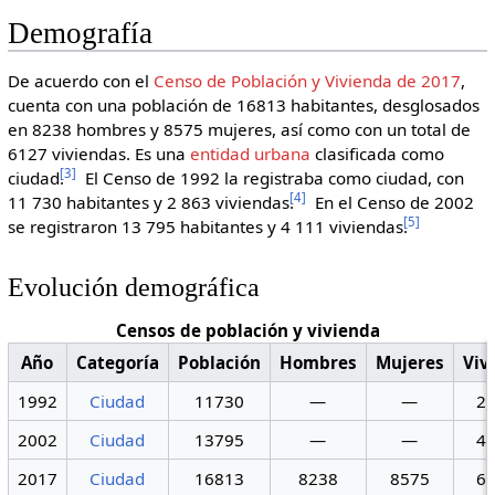
Demografía
De acuerdo con el
Censo de Población y Vivienda de 2017
,
cuenta con una población de 16813 habitantes, desglosados
en 8238 hombres y 8575 mujeres, así como con un total de
6127 viviendas. Es una
entidad urbana
clasificada como
[
3
]
ciudad.
El Censo de 1992 la registraba como ciudad, con
[
4
]
11 730 habitantes y 2 863 viviendas.
En el Censo de 2002
[
5
]
se registraron 13 795 habitantes y 4 111 viviendas.
Evolución demográfica
Censos de población y vivienda
Año
Categoría
Población
Hombres
Mujeres
Viv
1992
Ciudad
11730
—
—
2
2002
Ciudad
13795
—
—
4
2017
Ciudad
16813
8238
8575
6