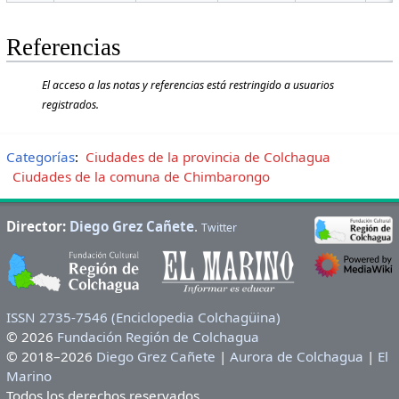
Referencias
El acceso a las notas y referencias está restringido a usuarios
registrados.
Categorías
:
Ciudades de la provincia de Colchagua
Ciudades de la comuna de Chimbarongo
Director:
Diego Grez Cañete
.
Twitter
ISSN 2735-7546 (Enciclopedia Colchagüina)
© 2026
Fundación Región de Colchagua
© 2018–2026
Diego Grez Cañete
|
Aurora de Colchagua
|
El
Marino
Todos los derechos reservados.