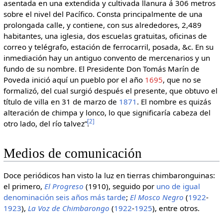
asentada en una extendida y cultivada llanura á 306 metros
sobre el nivel del Pacífico. Consta principalmente de una
prolongada calle, y contiene, con sus alrededores, 2,489
habitantes, una iglesia, dos escuelas gratuitas, oficinas de
correo y telégrafo, estación de ferrocarril, posada, &c. En su
inmediación hay un antiguo convento de mercenarios y un
fundo de su nombre. El Presidente Don Tomás Marín de
Poveda inició aquí un pueblo por el año
1695
, que no se
formalizó, del cual surgió después el presente, que obtuvo el
título de villa en 31 de marzo de
1871
. El nombre es quizás
alteración de chimpa y lonco, lo que significaría cabeza del
[
2
]
otro lado, del río talvez”.
Medios de comunicación
Doce periódicos han visto la luz en tierras chimbaronguinas:
el primero,
El Progreso
(1910), seguido por
uno de igual
denominación
seis años más tarde
;
El Mosco Negro
(
1922
-
1923
),
La Voz de Chimbarongo
(
1922
-
1925
), entre otros.