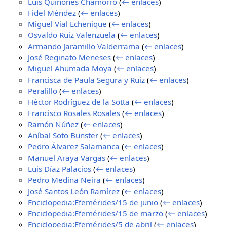
Luis Quiñones Chamorro
(
← enlaces
)
Fidel Méndez
(
← enlaces
)
Miguel Vial Echenique
(
← enlaces
)
Osvaldo Ruiz Valenzuela
(
← enlaces
)
Armando Jaramillo Valderrama
(
← enlaces
)
José Reginato Meneses
(
← enlaces
)
Miguel Ahumada Moya
(
← enlaces
)
Francisca de Paula Segura y Ruiz
(
← enlaces
)
Peralillo
(
← enlaces
)
Héctor Rodríguez de la Sotta
(
← enlaces
)
Francisco Rosales Rosales
(
← enlaces
)
Ramón Núñez
(
← enlaces
)
Aníbal Soto Bunster
(
← enlaces
)
Pedro Álvarez Salamanca
(
← enlaces
)
Manuel Araya Vargas
(
← enlaces
)
Luis Díaz Palacios
(
← enlaces
)
Pedro Medina Neira
(
← enlaces
)
José Santos León Ramírez
(
← enlaces
)
Enciclopedia:Efemérides/15 de junio
(
← enlaces
)
Enciclopedia:Efemérides/15 de marzo
(
← enlaces
)
Enciclopedia:Efemérides/5 de abril
(
← enlaces
)