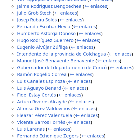
Jaime Rodríguez Bengoechea
(
← enlaces
)
Julio Grob Stech
(
← enlaces
)
Josep Rubau Solés
(
← enlaces
)
Fernando Escobar Hevia
(
← enlaces
)
Humberto Astorga Donoso
(
← enlaces
)
Hugo Rodríguez Guerrero
(
← enlaces
)
Eugenio Alvújar Zúñiga
(
← enlaces
)
Intendente de la provincia de Colchagua
(
← enlaces
)
Manuel José Benavente Benavente
(
← enlaces
)
Gobernador del departamento de Curicó
(
← enlaces
)
Ramón Rogelio Correa
(
← enlaces
)
Luis Canales Espinoza
(
← enlaces
)
Luis Aguayo Benard
(
← enlaces
)
Fidel Estay Cortés
(
← enlaces
)
Arturo Riveros Alcayde
(
← enlaces
)
Alfonso Grez Valdovinos
(
← enlaces
)
Eleazar Pérez Valenzuela
(
← enlaces
)
Vicente Barros Fornés
(
← enlaces
)
Luis Larenas
(
← enlaces
)
Fernando Echenique Zegers
(
← enlaces
)