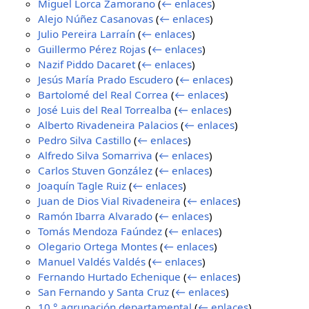
Miguel Lorca Zamorano
(
← enlaces
)
Alejo Núñez Casanovas
(
← enlaces
)
Julio Pereira Larraín
(
← enlaces
)
Guillermo Pérez Rojas
(
← enlaces
)
Nazif Piddo Dacaret
(
← enlaces
)
Jesús María Prado Escudero
(
← enlaces
)
Bartolomé del Real Correa
(
← enlaces
)
José Luis del Real Torrealba
(
← enlaces
)
Alberto Rivadeneira Palacios
(
← enlaces
)
Pedro Silva Castillo
(
← enlaces
)
Alfredo Silva Somarriva
(
← enlaces
)
Carlos Stuven González
(
← enlaces
)
Joaquín Tagle Ruiz
(
← enlaces
)
Juan de Dios Vial Rivadeneira
(
← enlaces
)
Ramón Ibarra Alvarado
(
← enlaces
)
Tomás Mendoza Faúndez
(
← enlaces
)
Olegario Ortega Montes
(
← enlaces
)
Manuel Valdés Valdés
(
← enlaces
)
Fernando Hurtado Echenique
(
← enlaces
)
San Fernando y Santa Cruz
(
← enlaces
)
10.° agrupación departamental
(
← enlaces
)