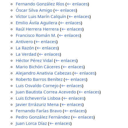
Fernando González Ríos
(
← enlaces
)
Óscar Silva Amigo
(
← enlaces
)
Víctor Luis Marín Calquín
(
← enlaces
)
Emilio Ávila Aguilera
(
← enlaces
)
Raúl Herrera Herrera
(
← enlaces
)
Francisco Román M.
(
← enlaces
)
Antivero
(
← enlaces
)
La Razón
(
← enlaces
)
La Verdad
(
← enlaces
)
Héctor Pérez Vidal
(
← enlaces
)
Mario Bichón Cáceres
(
← enlaces
)
Alejandro Anativia Cabezas
(
← enlaces
)
Roberto Barros Benítez
(
← enlaces
)
Luis Osvaldo Cornejo
(
← enlaces
)
Juan Bautista Correa Acevedo
(
← enlaces
)
Luis Echeverría Lisboa
(
← enlaces
)
Javier Errázuriz Mena
(
← enlaces
)
Fernando Farías Bravo
(
← enlaces
)
Pedro González Fernández
(
← enlaces
)
Juan Lorca Díaz
(
← enlaces
)