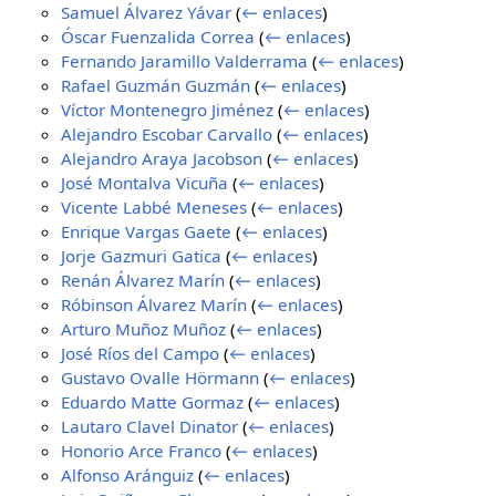
Samuel Álvarez Yávar
(
← enlaces
)
Óscar Fuenzalida Correa
(
← enlaces
)
Fernando Jaramillo Valderrama
(
← enlaces
)
Rafael Guzmán Guzmán
(
← enlaces
)
Víctor Montenegro Jiménez
(
← enlaces
)
Alejandro Escobar Carvallo
(
← enlaces
)
Alejandro Araya Jacobson
(
← enlaces
)
José Montalva Vicuña
(
← enlaces
)
Vicente Labbé Meneses
(
← enlaces
)
Enrique Vargas Gaete
(
← enlaces
)
Jorje Gazmuri Gatica
(
← enlaces
)
Renán Álvarez Marín
(
← enlaces
)
Róbinson Álvarez Marín
(
← enlaces
)
Arturo Muñoz Muñoz
(
← enlaces
)
José Ríos del Campo
(
← enlaces
)
Gustavo Ovalle Hörmann
(
← enlaces
)
Eduardo Matte Gormaz
(
← enlaces
)
Lautaro Clavel Dinator
(
← enlaces
)
Honorio Arce Franco
(
← enlaces
)
Alfonso Aránguiz
(
← enlaces
)