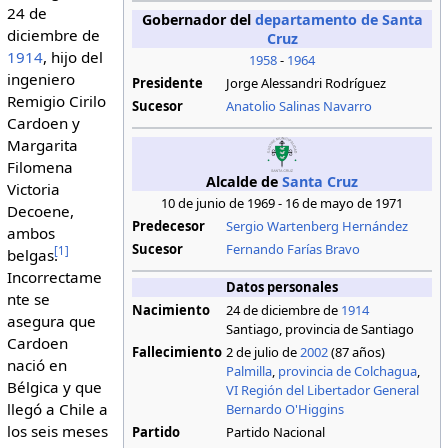
24 de
Gobernador del
departamento de Santa
diciembre de
Cruz
1914
, hijo del
1958
-
1964
ingeniero
Presidente
Jorge Alessandri Rodríguez
Remigio Cirilo
Sucesor
Anatolio Salinas Navarro
Cardoen y
Margarita
Filomena
Alcalde de
Santa Cruz
Victoria
10 de junio de 1969 - 16 de mayo de 1971
Decoene,
Predecesor
Sergio Wartenberg Hernández
ambos
Sucesor
Fernando Farías Bravo
[
1
]
belgas.
Incorrectame
Datos personales
nte se
Nacimiento
24 de diciembre de
1914
asegura que
Santiago, provincia de Santiago
Cardoen
Fallecimiento
2 de julio de
2002
(87 años)
nació en
Palmilla
,
provincia de Colchagua
,
Bélgica y que
VI Región del Libertador General
llegó a Chile a
Bernardo O'Higgins
los seis meses
Partido
Partido Nacional