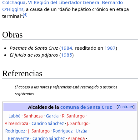
Colchagua
,
VI Región del Libertador General Bernardo
O'Higgins
, a causa de un "daño hepático crónico en etapa
[
4
]
terminal".
Obras
Poemas de Santa Cruz
(
1984
, reeditado en
1987
)
El juicio de los pájaros
(
1985
)
Referencias
El acceso a las notas y referencias está restringido a usuarios
registrados.
Alcaldes de la
comuna de Santa Cruz
Contraer
Labbé
Sanhueza
García
R. Sanfurgo
Almendroza
Cancino Sánchez
J. Sanfurgo
Rodríguez
J. Sanfurgo
Rodríguez
Urzúa
Benavente
Cancino Sánchez
Araneda