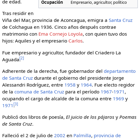
de edad.
Ocupación
Empresario, agricultor, político
Tras residir en
Viña del Mar, provincia de Aconcagua, emigra a
Santa Cruz
de Colchagua en 1936. Cinco años después contrae
matrimonio con
Ema Cornejo Loyola
, con quien tuvo dos
hijos: Aquiles y el empresario
Carlos
.
Fue empresario y agricultor, fundador del Criadero La
[
2
]
Aguada.
Adherente de la derecha, fue gobernador del
departamento
de Santa Cruz
durante el gobierno del presidente Jorge
Alessandri Rodríguez, entre
1958
y
1964
. Fue electo regidor
de la
comuna de Santa Cruz
para el período
1967
-
1971
,
ocupando el cargo de alcalde de la comuna entre
1969
y
[
3
]
1971
.
Publicó dos libros de poesía,
El juicio de los pájaros
y
Poemas
de Santa Cruz
.
Falleció el 2 de julio de
2002
en
Palmilla
,
provincia de