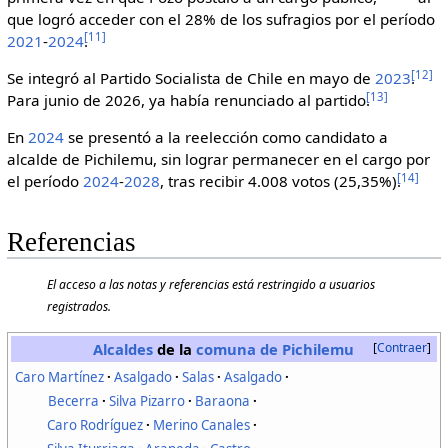
que logró acceder con el 28% de los sufragios por el período
[
11
]
2021
-
2024
.
[
12
]
Se integró al Partido Socialista de Chile en mayo de
2023
.
[
13
]
Para junio de 2026, ya había renunciado al partido.
En
2024
se presentó a la reelección como candidato a
alcalde de Pichilemu, sin lograr permanecer en el cargo por
[
14
]
el período
2024
-
2028
, tras recibir 4.008 votos (25,35%).
Referencias
El acceso a las notas y referencias está restringido a usuarios
registrados.
Alcaldes
de la
comuna de Pichilemu
Contraer
Caro Martínez
Asalgado
Salas
Asalgado
Becerra
Silva Pizarro
Baraona
Caro Rodríguez
Merino Canales