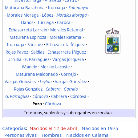
Silva Iturriaga
Araneda
Castro
Maturana Barahona
Iturriaga
Sotomayor
Morales Moraga
López
Morales Moraga
Llanos
Iturriaga
Caroca
Echazarreta Larraín
Morales Retamal
Maturana Espinoza
Morales Retamal
Iturriaga
Sánchez
Echazarreta Íñiguez
Rojas Pavez
Saldías
Echazarreta Íñiguez
Urrutia
E. Parraguez
Vargas Jorquera
Waidele
Merino Lacoste
Maturana Maldonado
Cornejo
Vargas González
Leyton
Vargas González
Rojas González
Cabrera
Garrido
G. Parraguez
Córdova
Cabrera
Córdova
Pozo
Córdova
Interinos, suplentes y subrogantes en
cursivas
.
Categorías
:
Nacidos el 12 de abril
Nacidos en 1975
Personas vivas
Hombres
Nacidos en Calama