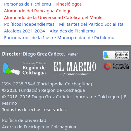
Personas de Pichilemu
Kinesiólogos
Alumnado del Rancagua College
Alumnado de la Universidad Católica del Maule
Políticos independientes
Militantes del Partido Socialista
Alcaldes 2021-2024
Alcaldes de Pichilemu
Funcionarios de la Ilustre Municipalidad de Pichilemu
Director:
Diego Grez Cañete
.
Twitter
ISSN 2735-7546 (Enciclopedia Colchagüina)
© 2026
Fundación Región de Colchagua
© 2018–2026
Diego Grez Cañete
|
Aurora de Colchagua
|
El
Marino
Todos los derechos reservados.
Política de privacidad
Acerca de Enciclopedia Colchagüina