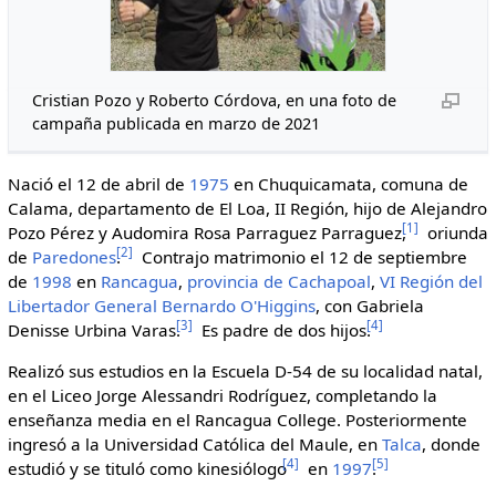
Cristian Pozo y Roberto Córdova, en una foto de
campaña publicada en marzo de 2021
Nació el 12 de abril de
1975
en Chuquicamata, comuna de
Calama, departamento de El Loa, II Región, hijo de Alejandro
[
1
]
Pozo Pérez y Audomira Rosa Parraguez Parraguez,
oriunda
[
2
]
de
Paredones
.
Contrajo matrimonio el 12 de septiembre
de
1998
en
Rancagua
,
provincia de Cachapoal
,
VI Región del
Libertador General Bernardo O'Higgins
, con Gabriela
[
3
]
[
4
]
Denisse Urbina Varas.
Es padre de dos hijos.
Realizó sus estudios en la Escuela D-54 de su localidad natal,
en el Liceo Jorge Alessandri Rodríguez, completando la
enseñanza media en el Rancagua College. Posteriormente
ingresó a la Universidad Católica del Maule, en
Talca
, donde
[
4
]
[
5
]
estudió y se tituló como kinesiólogo
en
1997
.