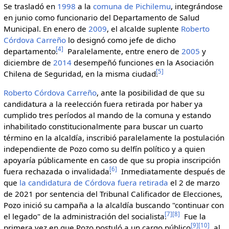
Se trasladó en
1998
a la
comuna de Pichilemu
, integrándose
en junio como funcionario del Departamento de Salud
Municipal. En enero de
2009
, el alcalde suplente
Roberto
Córdova Carreño
lo designó como jefe de dicho
[
4
]
departamento.
Paralelamente, entre enero de
2005
y
diciembre de
2014
desempeñó funciones en la Asociación
[
5
]
Chilena de Seguridad, en la misma ciudad.
Roberto Córdova Carreño
, ante la posibilidad de que su
candidatura a la reelección fuera retirada por haber ya
cumplido tres períodos al mando de la comuna y estando
inhabilitado constitucionalmente para buscar un cuarto
término en la alcaldía, inscribió paralelamente la postulación
independiente de Pozo como su delfín político y a quien
apoyaría públicamente en caso de que su propia inscripción
[
6
]
fuera rechazada o invalidada.
Inmediatamente después de
que
la candidatura de Córdova fuera retirada
el 2 de marzo
de 2021 por sentencia del Tribunal Calificador de Elecciones,
Pozo inició su campaña a la alcaldía buscando "continuar con
[
7
]
[
8
]
el legado" de la administración del socialista.
Fue la
[
9
]
[
10
]
primera vez en que Pozo postuló a un cargo público,
al