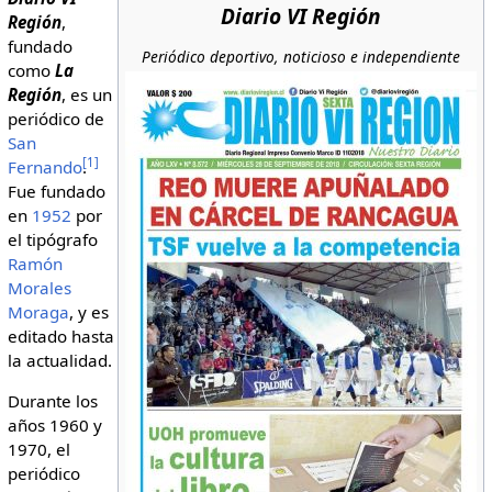
Diario VI Región
Región
,
fundado
Periódico deportivo, noticioso e independiente
como
La
Región
, es un
periódico de
San
[
1
]
Fernando
.
Fue fundado
en
1952
por
el tipógrafo
Ramón
Morales
Moraga
, y es
editado hasta
la actualidad.
Durante los
años 1960 y
1970, el
periódico