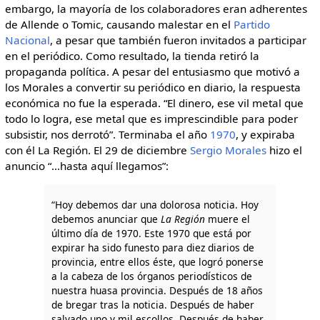
embargo, la mayoría de los colaboradores eran adherentes
de Allende o Tomic, causando malestar en el
Partido
Nacional
, a pesar que también fueron invitados a participar
en el periódico. Como resultado, la tienda retiró la
propaganda política. A pesar del entusiasmo que motivó a
los Morales a convertir su periódico en diario, la respuesta
económica no fue la esperada. “El dinero, ese vil metal que
todo lo logra, ese metal que es imprescindible para poder
subsistir, nos derrotó”. Terminaba el año
1970
, y expiraba
con él La Región. El 29 de diciembre
Sergio Morales
hizo el
anuncio “…hasta aquí llegamos”:
“Hoy debemos dar una dolorosa noticia. Hoy
debemos anunciar que
La Región
muere el
último día de 1970. Este 1970 que está por
expirar ha sido funesto para diez diarios de
provincia, entre ellos éste, que logró ponerse
a la cabeza de los órganos periodísticos de
nuestra huasa provincia. Después de 18 años
de bregar tras la noticia. Después de haber
salvado uno y mil escollos. Después de haber