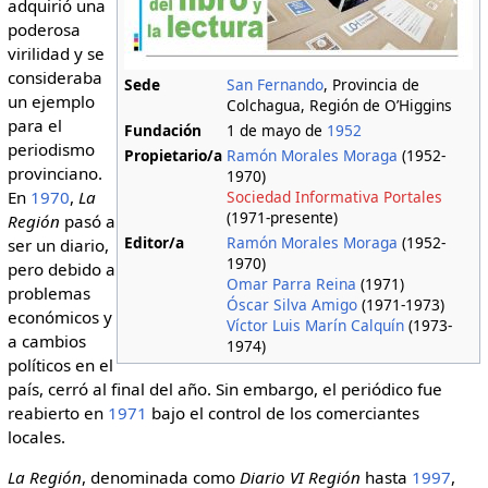
adquirió una
poderosa
virilidad y se
consideraba
Sede
San Fernando
, Provincia de
un ejemplo
Colchagua, Región de O’Higgins
para el
Fundación
1 de mayo de
1952
periodismo
Propietario/a
Ramón Morales Moraga
(1952-
provinciano.
1970)
En
1970
,
La
Sociedad Informativa Portales
(1971-presente)
Región
pasó a
Editor/a
Ramón Morales Moraga
(1952-
ser un diario,
1970)
pero debido a
Omar Parra Reina
(1971)
problemas
Óscar Silva Amigo
(1971-1973)
económicos y
Víctor Luis Marín Calquín
(1973-
a cambios
1974)
políticos en el
país, cerró al final del año. Sin embargo, el periódico fue
reabierto en
1971
bajo el control de los comerciantes
locales.
La Región
, denominada como
Diario VI Región
hasta
1997
,