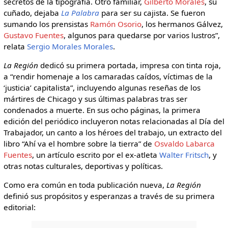
secretos de la tipografía. Otro familiar,
Gilberto Morales
, su
cuñado, dejaba
La Palabra
para ser su cajista. Se fueron
sumando los prensistas
Ramón Osorio
, los hermanos Gálvez,
Gustavo Fuentes
, algunos para quedarse por varios lustros”,
relata
Sergio Morales Morales
.
La Región
dedicó su primera portada, impresa con tinta roja,
a “rendir homenaje a los camaradas caídos, víctimas de la
‘justicia’ capitalista”, incluyendo algunas reseñas de los
mártires de Chicago y sus últimas palabras tras ser
condenados a muerte. En sus ocho páginas, la primera
edición del periódico incluyeron notas relacionadas al Día del
Trabajador, un canto a los héroes del trabajo, un extracto del
libro “Ahí va el hombre sobre la tierra” de
Osvaldo Labarca
Fuentes
, un artículo escrito por el ex-atleta
Walter Fritsch
, y
otras notas culturales, deportivas y políticas.
Como era común en toda publicación nueva,
La Región
definió sus propósitos y esperanzas a través de su primera
editorial: