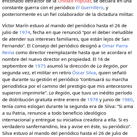
enconado detractor de la
Unidad Popular
, se declara en una
constante guerra con el periódico
El Guerrillero
, y
posteriormente es un fiel colaborador de la dictadura militar.
Víctor Marín estuvo al mando del periódico hasta el 26 de
julio de
1974
, fecha en que renunció “por el deber ineludible
de atender sus intereses familiares, que están lejos de San
Fernando”. El Consejo del periódico designó a
Omar Parra
Reina
como director reemplazante hasta que se acordara el
nombre del nuevo director en propiedad. El 16 de
septiembre de
1975
asumió la dirección de
La Región
, por
segunda vez, el militar en retiro
Óscar Silva
, quien señaló
que durante su gestión el periódico “continuará su marcha
periodística por el camino del prestigio que mis antecesores
supieron imprimirle”.
La Región
, que tuvo un inédito período
de distribución gratuita entre enero de
1978
y junio de
1980
,
tenía como eslogan durante la segunda era de Silva: “Si ama
a su Patria, renuncie a todo beneficio ideológico
internacional y entregue su iniciativa creadora a ella. Si es
verdadero sanfernandino, lea y avise en éste, su periódico”.
Silva estuvo al mando del periódico hasta el 26 de julio de