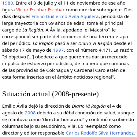
1980
. Entre el 8 de julio y el 11 de noviembre de ese año
figura
Víctor Escobar Escobar
como director subrogante. Dos
días después
Emilio Guillermo Ávila Aguilera
, periodista de
larga trayectoria con 69 años de edad, toma el principal
cargo de
La Región
. A Ávila, apodado “el Maestro”, le
correspondió ser parte del comienzo de una tercera etapa
del periódico.
La Región
pasó a ser
Diario VI Región
desde el
sábado 17 de mayo de
1997
, con el número 4.171. La razón:
“el objetivo […] obedece a que queremos dar un merecido
impulso de esfuerzo periodístico, de manera que comunas
de las provincias de Colchagua y Cardenal Caro estén de
esta forma insertas en el ámbito noticioso regional”.
Situación actual (2008-presente)
Emilio Ávila dejó la dirección de
Diario VI Región
el 4 de
agosto de
2008
debido a su débil condición de salud, aunque
se mantuvo como “director honorario” y continuó escribiendo
columnas bajo su seudónimo, Vila. Lo reemplazó como
director y editor responsable
Carlos Rodolfo Silva Hernández
,