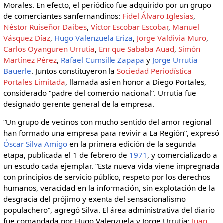
Morales. En efecto, el periódico fue adquirido por un grupo
de comerciantes sanfernandinos:
Fidel Álvaro Iglesias
,
Néstor Ruiseñor Daibes
,
Víctor Escobar Escobar
,
Manuel
Vásquez Díaz
,
Hugo Valenzuela Eriza
,
Jorge Valdivia Muro
,
Carlos Oyanguren Urrutia
,
Enrique Sababa Auad
,
Simón
Martínez Pérez
,
Rafael Cumsille Zapapa
y
Jorge Urrutia
Bauerle
. Juntos constituyeron la
Sociedad Periodística
Portales Limitada
, llamada así en honor a Diego Portales,
considerado “padre del comercio nacional”. Urrutia fue
designado gerente general de la empresa.
“Un grupo de vecinos con mucho sentido del amor regional
han formado una empresa para revivir a La Región”, expresó
Óscar Silva Amigo
en la primera edición de la segunda
etapa, publicada el 1 de febrero de
1971
, y comercializado a
un escudo cada ejemplar. “Esta nueva vida viene impregnada
con principios de servicio público, respeto por los derechos
humanos, veracidad en la información, sin explotación de la
desgracia del prójimo y exenta del sensacionalismo
populachero”, agregó Silva. El área administrativa del diario
fue comandada por Hugo Valenzuela y Jorge Urrutia;
Juan