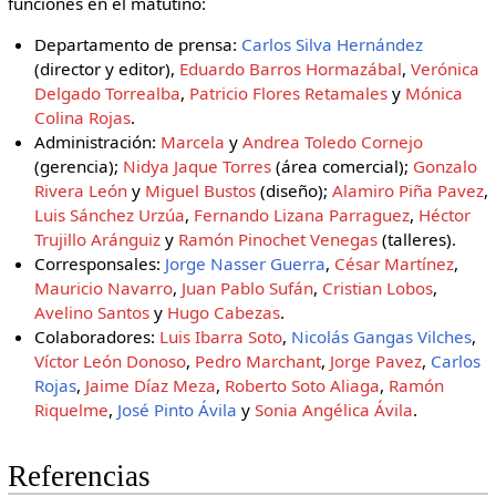
funciones en el matutino:
Departamento de prensa:
Carlos Silva Hernández
(director y editor),
Eduardo Barros Hormazábal
,
Verónica
Delgado Torrealba
,
Patricio Flores Retamales
y
Mónica
Colina Rojas
.
Administración:
Marcela
y
Andrea Toledo Cornejo
(gerencia);
Nidya Jaque Torres
(área comercial);
Gonzalo
Rivera León
y
Miguel Bustos
(diseño);
Alamiro Piña Pavez
,
Luis Sánchez Urzúa
,
Fernando Lizana Parraguez
,
Héctor
Trujillo Aránguiz
y
Ramón Pinochet Venegas
(talleres).
Corresponsales:
Jorge Nasser Guerra
,
César Martínez
,
Mauricio Navarro
,
Juan Pablo Sufán
,
Cristian Lobos
,
Avelino Santos
y
Hugo Cabezas
.
Colaboradores:
Luis Ibarra Soto
,
Nicolás Gangas Vilches
,
Víctor León Donoso
,
Pedro Marchant
,
Jorge Pavez
,
Carlos
Rojas
,
Jaime Díaz Meza
,
Roberto Soto Aliaga
,
Ramón
Riquelme
,
José Pinto Ávila
y
Sonia Angélica Ávila
.
Referencias