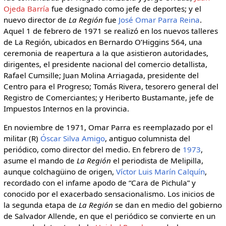
Ojeda Barría
fue designado como jefe de deportes; y el
nuevo director de
La Región
fue
José Omar Parra Reina
.
Aquel 1 de febrero de 1971 se realizó en los nuevos talleres
de La Región, ubicados en Bernardo O’Higgins 564, una
ceremonia de reapertura a la que asistieron autoridades,
dirigentes, el presidente nacional del comercio detallista,
Rafael Cumsille; Juan Molina Arriagada, presidente del
Centro para el Progreso; Tomás Rivera, tesorero general del
Registro de Comerciantes; y Heriberto Bustamante, jefe de
Impuestos Internos en la provincia.
En noviembre de 1971, Omar Parra es reemplazado por el
militar (R)
Óscar Silva Amigo
, antiguo columnista del
periódico, como director del medio. En febrero de
1973
,
asume el mando de
La Región
el periodista de Melipilla,
aunque colchagüino de origen,
Víctor Luis Marín Calquín
,
recordado con el infame apodo de “Cara de Pichula” y
conocido por el exacerbado sensacionalismo. Los inicios de
la segunda etapa de
La Región
se dan en medio del gobierno
de Salvador Allende, en que el periódico se convierte en un