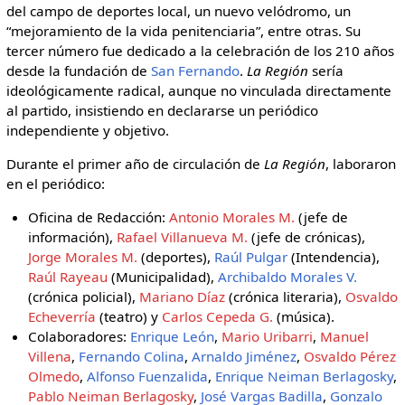
del campo de deportes local, un nuevo velódromo, un
“mejoramiento de la vida penitenciaria”, entre otras. Su
tercer número fue dedicado a la celebración de los 210 años
desde la fundación de
San Fernando
.
La Región
sería
ideológicamente radical, aunque no vinculada directamente
al partido, insistiendo en declararse un periódico
independiente y objetivo.
Durante el primer año de circulación de
La Región
, laboraron
en el periódico:
Oficina de Redacción:
Antonio Morales M.
(jefe de
información),
Rafael Villanueva M.
(jefe de crónicas),
Jorge Morales M.
(deportes),
Raúl Pulgar
(Intendencia),
Raúl Rayeau
(Municipalidad),
Archibaldo Morales V.
(crónica policial),
Mariano Díaz
(crónica literaria),
Osvaldo
Echeverría
(teatro) y
Carlos Cepeda G.
(música).
Colaboradores:
Enrique León
,
Mario Uribarri
,
Manuel
Villena
,
Fernando Colina
,
Arnaldo Jiménez
,
Osvaldo Pérez
Olmedo
,
Alfonso Fuenzalida
,
Enrique Neiman Berlagosky
,
Pablo Neiman Berlagosky
,
José Vargas Badilla
,
Gonzalo